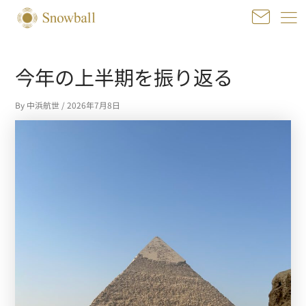
内
容
を
投
ス
稿
今年の上半期を振り返る
キ
ナ
ッ
ビ
プ
By
中浜航世
/
2026年7月8日
ゲ
ー
シ
ョ
ン