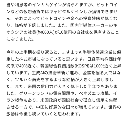
当や利息等のインカムゲインが得られますが、ビットコイ
ンなどの仮想通貨ではキャピタルゲインしか獲得できませ
ん。それによってビットコインや金への投資妙味が低くな
り、価格が下落しました。また、国内半導体メーカーのキ
オクシアの社員(約600人)が10億円の自社株を保有すること
になりました。
今年の上半期を振り返ると、ますますAI半導体関連企業に偏
重した株式市場になっていると思います。日経平均株価は年
初来で40%近く、韓国総合株価指数(KOSPI)は100%近く上昇
しています。生成AIの技術革新が進み、金鉱を掘る人ではな
く、ツルハシ商売をするような銘柄が大きく上昇しまし
た。また、米国の信用力が大きく低下した半年でもありま
した。グリーンランドの領有問題や、ベネズエラ攻撃、イ
ラン戦争もあり、米国政府が国際社会で孤立し信用を失墜
させる一方で、中国に好意的な国々が増えています。世界の
激動は今後も続いていくと思われます。