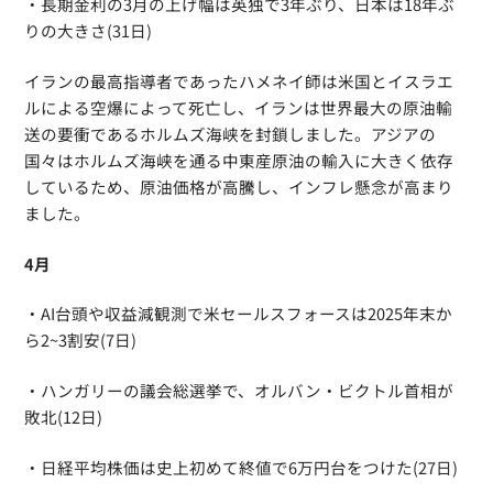
・長期金利の3月の上げ幅は英独で3年ぶり、日本は18年ぶ
りの大きさ(31日)
イランの最高指導者であったハメネイ師は米国とイスラエ
ルによる空爆によって死亡し、イランは世界最大の原油輸
送の要衝であるホルムズ海峡を封鎖しました。アジアの
国々はホルムズ海峡を通る中東産原油の輸入に大きく依存
しているため、原油価格が高騰し、インフレ懸念が高まり
ました。
4月
・AI台頭や収益減観測で米セールスフォースは2025年末か
ら2~3割安(7日)
・ハンガリーの議会総選挙で、オルバン・ビクトル首相が
敗北(12日)
・日経平均株価は史上初めて終値で6万円台をつけた(27日)