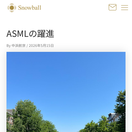
内
容
を
投
ス
稿
ASMLの躍進
キ
ナ
ッ
ビ
プ
By
中浜航世
/
2026年5月15日
ゲ
ー
シ
ョ
ン