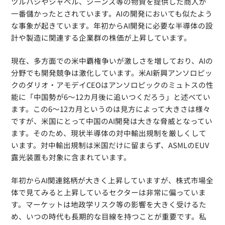
ツルハシやシャベル、ジーンズ等の物資を提供した商人が
一番儲かったとされています。AIの開発においても似たよう
な事象が起きています。年初からAI開発に必要な半導体の設
計や製造に関連する企業群の株価が上昇しています。
現在、多方面での米中覇権争いが激しさを増しており、AIの
分野でも開発競争は激化しています。米AI新興アンソロピッ
クのダリオ・アモデイCEOはアンソロピックのミュトスの性
能に「中国勢が6〜12カ月後に追いつくだろう」と述べてい
ます。この6〜12カ月というのは見方によって大きさは様々
ですが、米国にとって中国のAI開発は大きな脅威となってい
ます。そのため、現状半導体の対中輸出規制を厳しくして
います。対中輸出規制は米国だけに留まらず、ASMLのEUV
露光装置も対象に含まれています。
年初からAI関連銘柄が大きく上昇していますが、株式市場全
体で見てみると上昇しているセクターは非常に偏っていま
す。マーケットは地政学リスク等の影響を大きく受けるた
め、いつの時代も長期的な目線を持つことが重要です。私