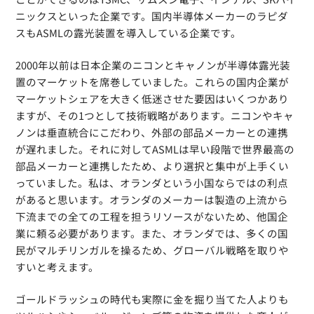
ニックスといった企業です。国内半導体メーカーのラピダ
スもASMLの露光装置を導入している企業です。
2000年以前は日本企業のニコンとキャノンが半導体露光装
置のマーケットを席巻していました。これらの国内企業が
マーケットシェアを大きく低迷させた要因はいくつかあり
ますが、その1つとして技術戦略があります。ニコンやキャ
ノンは垂直統合にこだわり、外部の部品メーカーとの連携
が遅れました。それに対してASMLは早い段階で世界最高の
部品メーカーと連携したため、より選択と集中が上手くい
っていました。私は、オランダという小国ならではの利点
があると思います。オランダのメーカーは製造の上流から
下流までの全ての工程を担うリソースがないため、他国企
業に頼る必要があります。また、オランダでは、多くの国
民がマルチリンガルを操るため、グローバル戦略を取りや
すいと考えます。
ゴールドラッシュの時代も実際に金を掘り当てた人よりも