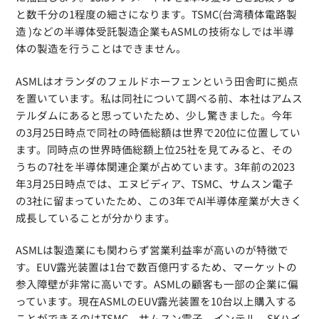
と数千分の1程度の細さになります。TSMC(台湾積体電路製
造 )などの半導体受託製造企業もASMLの技術なしでは半導
体の製造を行うことはできません。
ASMLはオランダのフェルドホーフェンという田舎町に拠点
を置いています。私は同社について調べる前、本社はアムス
テルダムにあると思っていたため、少し驚きました。今年
の3月25日時点で同社の時価総額は世界で20位に位置してい
ます。同時点の世界時価総額上位25社を見てみると、その
うちの7社を半導体関連企業が占めています。3年前の2023
年3月25日時点では、エヌビディア、TSMC、サムスン電子
の3社に留まっていたため、この3年でAI半導体産業が大きく
成長していることが分かります。
ASMLは製造業にも関わらず営業利益率が高いのが特徴で
す。EUV露光装置は1台で数百億円するため、マーケットの
参入障壁が非常に高いです。ASMLの顧客も一部の企業に偏
っています。現在ASMLのEUV露光装置を10台以上購入する
ことができるのはTSMC、サムスン電子、インテル、SKハイ