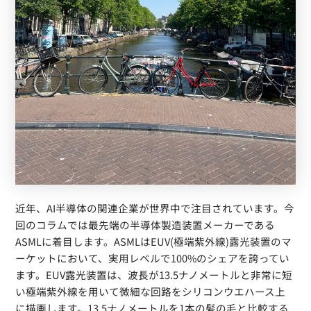
近年、AI半導体の関連企業が世界中で注目されています。今
回のコラムでは最先端の半導体製造装置メーカーである
ASMLに着目します。ASMLはEUV(極端紫外線)露光装置のマ
ーケットにおいて、実用レベルで100%のシェアを誇ってい
ます。EUV露光装置は、波長が13.5ナノメートルと非常に短
い極端紫外線を用いて微細な回路をシリコンウエハース上
に描画します。13.5ナノメートルを1本の髪の毛と比較する