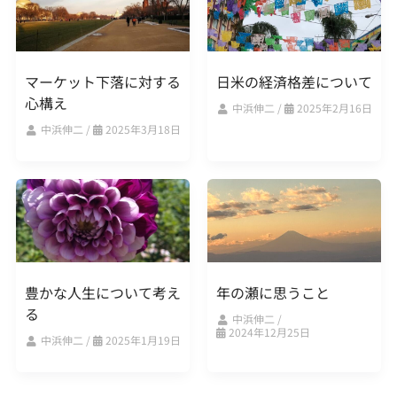
マーケット下落に対する
日米の経済格差について
心構え
中浜伸二
/
2025年2月16日
中浜伸二
/
2025年3月18日
豊かな人生について考え
年の瀬に思うこと
る
中浜伸二
/
2024年12月25日
中浜伸二
/
2025年1月19日