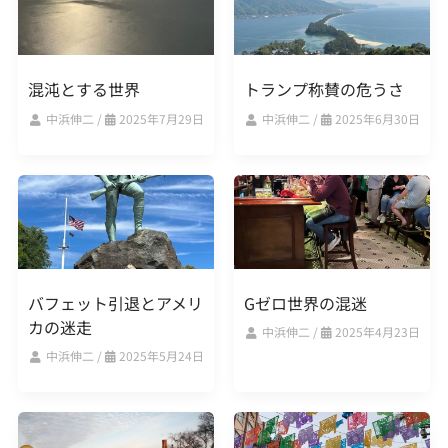
混沌とする世界
トランプ称賛の危うさ
中浜伸二
/
2025年7月29日
中浜伸二
/
2025年6月30日
バフェット引退とアメリ
Gゼロ世界の混迷
カの迷走
中浜伸二
/
2025年4月23日
中浜伸二
/
2025年5月24日