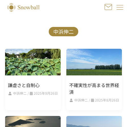
内
容
を
ス
キ
中浜伸二
ッ
プ
投
稿
の
ペ
ー
謙虚さと自制心
不確実性が高まる世界経
ジ
済
送
中浜伸二
/
2025年9月26日
り
中浜伸二
/
2025年8月26日