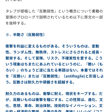
タレブが提唱した『反脆弱性』という概念について書籍の
冒頭のプロローグで説明されているため以下に原文の一部
を抜粋する。
Ⅱ．半脆さ（反脆弱性）
衝撃を利益に変えるものがある。そういうものは、変動
性、ランダム性、無秩序、ストレスにさらされると成長・
繫栄する。そして冒険、リスク、不確実性を愛する。こう
いう現象はちまたにあふれているというのに、『脆い（も
ろい）』のちょうど逆に当たる単語はない。本書ではそれ
を『反脆い』または『反脆弱性』（antifragile)と形容しよ
う。反脆さは耐久力や頑健さを超越する。
耐久力のあるものは、衝撃に耐え、現状をキープする。だ
が、反脆いものは衝撃を糧にする。この性質は、進化、文
化、思想、革命、政治体制、技術的なイノベーション、文
化的・経済的な繁栄、企業の生存、美味しいレシピ（コニ