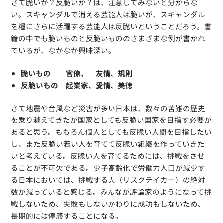
さて脆いか？反脆いか？は、注意してみないと分からな
い。スキャンダルで消える芸能人は脆いが、スキャンダル
を糧にさらに活躍する芸能人は反脆いということだろう。書
籍の中でも脆いものと反脆いもののさまざまな例が書かれ
ているが、なかなか興味深い。
脆いもの
官僚、 友情、規則
反脆いもの 起業家、愛情、美徳
さて地震や台風など災害が多い日本は、数々の苦難の歴史
を乗り越えてきたが国家としても反脆い国家を目指す必要が
あると思う。もちろん個人としても反脆い人間を目指したい
し、また反脆い若い人を育てて反脆い組織を作っていきた
いと考えている。反脆い人を育てるためには、挑戦をさせ
ることが不可欠である。少子高齢化で労働力人口が減少す
る日本においては、挑戦する人（リスクテイカー）の絶対
数が減っていると感じる。みんなが評論家のようになって挑
戦しないため、失敗もしないかわりに成功もしないため、
長期的には停滞することになる。