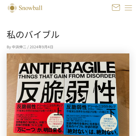
内
容
を
投
ス
稿
私のバイブル
キ
ナ
ッ
ビ
プ
By
中浜伸二
/
2024年9月4日
ゲ
ー
シ
ョ
ン