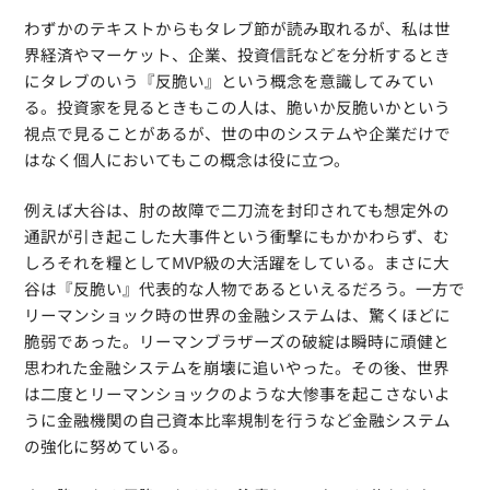
わずかのテキストからもタレブ節が読み取れるが、私は世
界経済やマーケット、企業、投資信託などを分析するとき
にタレブのいう『反脆い』という概念を意識してみてい
る。投資家を見るときもこの人は、脆いか反脆いかという
視点で見ることがあるが、世の中のシステムや企業だけで
はなく個人においてもこの概念は役に立つ。
例えば大谷は、肘の故障で二刀流を封印されても想定外の
通訳が引き起こした大事件という衝撃にもかかわらず、む
しろそれを糧としてMVP級の大活躍をしている。まさに大
谷は『反脆い』代表的な人物であるといえるだろう。一方で
リーマンショック時の世界の金融システムは、驚くほどに
脆弱であった。リーマンブラザーズの破綻は瞬時に頑健と
思われた金融システムを崩壊に追いやった。その後、世界
は二度とリーマンショックのような大惨事を起こさないよ
うに金融機関の自己資本比率規制を行うなど金融システム
の強化に努めている。