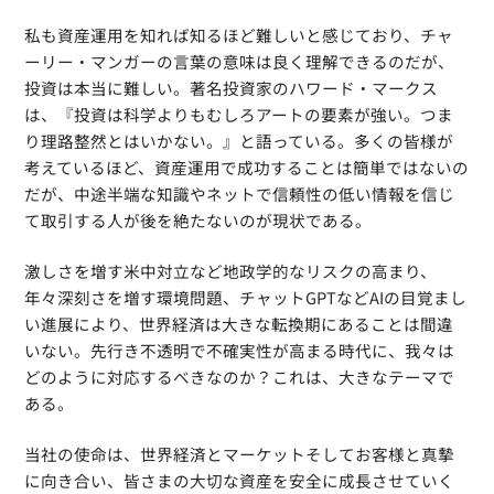
私も資産運用を知れば知るほど難しいと感じており、チャ
ーリー・マンガーの言葉の意味は良く理解できるのだが、
投資は本当に難しい。著名投資家のハワード・マークス
は、『投資は科学よりもむしろアートの要素が強い。つま
り理路整然とはいかない。』と語っている。多くの皆様が
考えているほど、資産運用で成功することは簡単ではないの
だが、中途半端な知識やネットで信頼性の低い情報を信じ
て取引する人が後を絶たないのが現状である。
激しさを増す米中対立など地政学的なリスクの高まり、
年々深刻さを増す環境問題、チャットGPTなどAIの目覚まし
い進展により、世界経済は大きな転換期にあることは間違
いない。先行き不透明で不確実性が高まる時代に、我々は
どのように対応するべきなのか？これは、大きなテーマで
ある。
当社の使命は、世界経済とマーケットそしてお客様と真摯
に向き合い、皆さまの大切な資産を安全に成長させていく