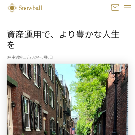
内
容
を
投
ス
稿
資産運用で、より豊かな人生
キ
ナ
ッ
ビ
を
プ
ゲ
ー
By
中浜伸二
/
2024年3月6日
シ
ョ
ン